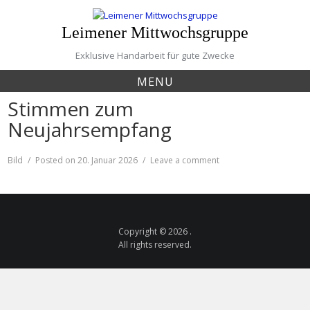
Skip
to
Leimener Mittwochsgruppe
content
Exklusive Handarbeit für gute Zwecke
MENU
Stimmen zum
Neujahrsempfang
Format
on
Bild
Posted on
20. Januar 2026
Leave a comment
Stimmen
zum
Neujahrsempfang
Copyright © 2026 .
All rights reserved.