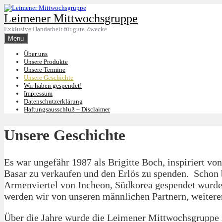
Skip
to
Leimener Mittwochsgruppe
content
Exklusive Handarbeit für gute Zwecke
Menu
Über uns
Unsere Produkte
Unsere Termine
Unsere Geschichte
Wir haben gespendet!
Impressum
Datenschutzerklärung
Haftungsausschluß – Disclaimer
Unsere Geschichte
Es war ungefähr 1987 als Brigitte Boch, inspiriert v
Basar zu verkaufen und den Erlös zu spenden. Schon 
Armenviertel von Incheon, Südkorea gespendet wurden
werden wir von unseren männlichen Partnern, weitere
Über die Jahre wurde die Leimener Mittwochsgruppe zu 