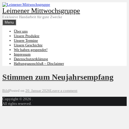
Skip
to
Leimener Mittwochsgruppe
content
Exklusive Handarbeit für gute Zwecke
Menu
Über uns
Unsere Produkte
Unsere Termine
Unsere Geschichte
Wir haben gespendet!
Impressum
Datenschutzerklärung
Haftungsausschluß – Disclaimer
Stimmen zum Neujahrsempfang
Format
on
Bild
Posted on
20. Januar 2026
Leave a comment
Stimmen
Copyright © 2026 .
zum
All rights reserved.
Neujahrsempfang